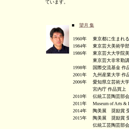
ています。
■
望月 集
1960年
東京都に生まれ
1984年
東京芸大美術学部
1986年
東京芸大大学院美
東京芸大非常勤講
1998年
国際交流基金 作
2001年
九州産業大学 作
2006年
愛知県立芸術大学
宮内庁 作品買上
2010年
伝統工芸陶芸部会
2011年
Museum of Arts &
2014年
陶美展 奨励賞 
2015年
陶美展 奨励賞 
伝統工芸陶芸部会