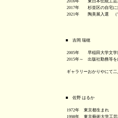
2016年
東日本伝統工芸展 入
2017年
杉並区の自宅に
2021年
陶美展入選 （'
■
吉岡 瑞穂
2005年
早稲田大学文学
2015年～
出版社勤務等を
ギャラリーおかりやにて二人展
■
佐野 はるか
1972年
東京都生まれ
1998年
東京藝術大学工芸